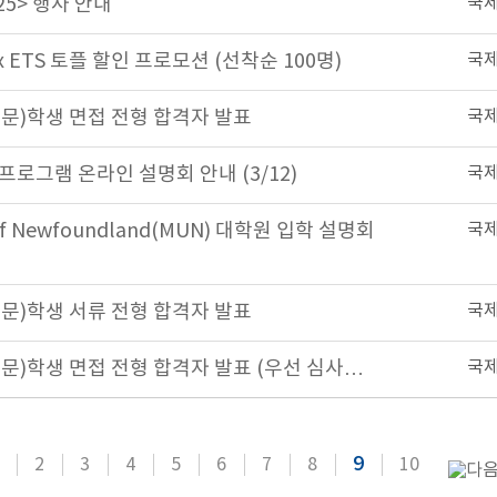
25> 행사 안내
국
ETS 토플 할인 프로모션 (선착순 100명)
국
방문)학생 면접 전형 합격자 발표
국
프로그램 온라인 설명회 안내 (3/12)
국
y of Newfoundland(MUN) 대학원 입학 설명회
국
방문)학생 서류 전형 합격자 발표
국
방문)학생 면접 전형 합격자 발표 (우선 심사…
국
9
2
3
4
5
6
7
8
10