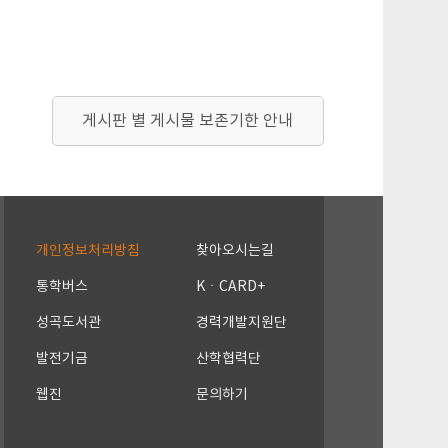
게시판 별 게시물 보존기한 안내
개인정보처리방침
찾아오시는길
통학버스
KㆍCARD+
성곡도서관
경력개발지원단
발전기금
산학협력단
웹진
문의하기