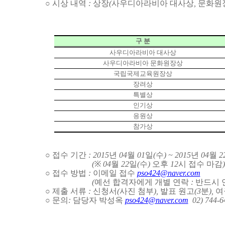
○ 시상 내역
:
상장
(
사우디아라비아 대사상
,
문화원
구 분
사우디아라비아 대사상
사우디아라비아 문화원장상
국립국제교육원장상
장려상
특별상
인기상
응원상
참가상
○ 접수 기간
: 2015
년
04
월
01
일
(
수
) ~ 2015
년
04
월
2
(
※
04
월
22
일
(
수
)
오후
12
시 접수 마감
)
○ 접수 방법
:
이메일 접수
pso424@naver.com
(
예선
합격자에게
개별
연락
:
반드시
○ 제출 서류
:
신청서
(
사진 첨부
),
발표 원고
(3
분
),
여
○ 문의
:
담당자 박성옥
pso424@naver.com
02) 744-6