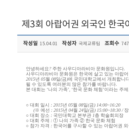
제3회 아랍어권 외국인 한국어
작성일
작성자
조회수
15.04.01
국제교류팀
747
안녕하세요
?
주한 사우디아라비아 문화원입니다
.
사우디아라비아 문화원은 한국에 살고 있는 아랍어권
2015
년
05
월
08
일
(
금
)
에 국민대학교에서 개최합니
될 수 있도록 여러분의 많은 참가를 바랍니다
.
본 대회는 ‘나의 가족’
,
‘한국 문화 체험’이라는 주
○ 대회 일시
: 2015
년
05
월
08
일
(
금
) 14:00~16:20
(
※ 예선
: 2015
년
04
월
24
일
(
금
) 15:00~18:30 /
장
○ 대회 장소
:
국민대학교 본부관
1
층 학술회의장
○ 대회 주제
:
① 나의 가족 ② 한국 문화 체험
○ 참가 자격
:
한국어를 구사할 수 있는 아랍어권 