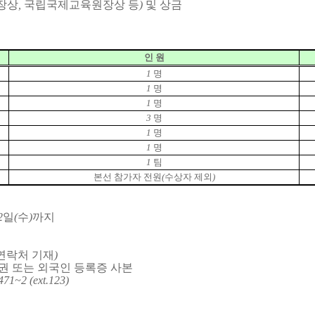
장상
,
국립국제교육원장상 등
)
및 상금
인 원
1
명
1
명
1
명
3
명
1
명
1
명
1
팀
본선 참가자 전원
(
수상자 제외
)
2
일
(
수
)
까지
연락처
기재
)
권 또는 외국인 등록증 사본
471~2 (ext.123)