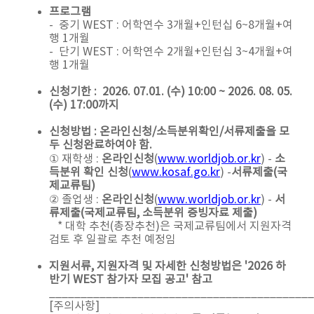
프로그램
- 중기 WEST : 어학연수 3개월+인턴십 6~8개월+여
행 1개월
- 단기 WEST : 어학연수 2개월+인턴십 3~4개월+여
행 1개월
신청기한 : 2026. 07.01. (수) 10:00 ~ 2026. 08. 05.
(수) 17:00까지
신청방법 : 온라인신청/소득분위확인/서류제출을 모
두 신청완료하여야 함.
① 재학생 :
온라인신청
(
www.worldjob.or.kr
) -
소
득분위 확인 신청
(
www.kosaf.go.kr
) -
서류제출(국
제교류팀)
② 졸업생 :
온라인신청
(
www.worldjob.or.kr
) -
서
류제출(국제교류팀, 소득분위 증빙자료 제출)
* 대학 추천(총장추천)은 국제교류팀에서 지원자격
검토 후 일괄로 추천 예정임
지원서류, 지원자격 및 자세한 신청방법은 '2026 하
반기 WEST 참가자 모집 공고' 참고
__________________________________________
[주의사항]