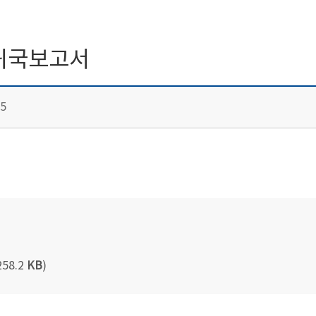
1 귀국보고서
5
258.2
KB
)