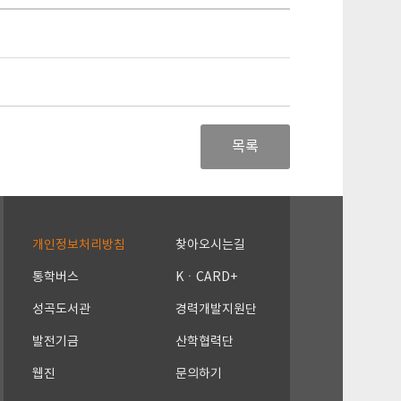
목록
개인정보처리방침
찾아오시는길
통학버스
KㆍCARD+
성곡도서관
경력개발지원단
발전기금
산학협력단
웹진
문의하기