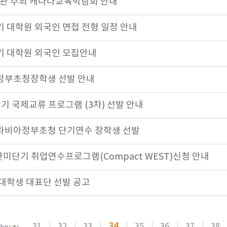
관 주최 캐나다교육박람회 안내
기 대학원 외국인 면접 전형 일정 안내
전기 대학원 외국인 모집안내
엘정부초청장학생 선발 안내
학기 국제교류 프로그램 (3차) 선발 안내
아라비아정부초청 단기연수 장학생 선발
 한미단기 취업연수프로그램(Compact WEST)신청 안내
 대학생 대표단 선발 공고
34
31
32
33
35
36
37
38