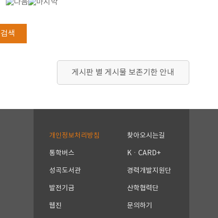
검색
게시판 별 게시물 보존기한 안내
개인정보처리방침
찾아오시는길
통학버스
KㆍCARD+
성곡도서관
경력개발지원단
발전기금
산학협력단
웹진
문의하기