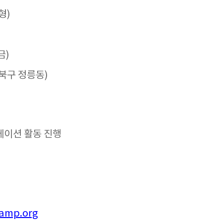
형)
(금)
북구 정릉동)
에이션 활동 진행
amp.org