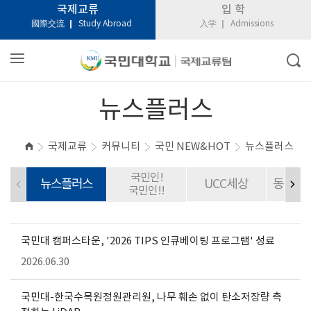
국제교류
입 학
國際交流
Study Abroad
入学
Admissions
뉴스플러스
국제교류
커뮤니티
국민 NEW&HOT
뉴스플러스
국민인!
뉴스플러스
UCC세상
동문CE
국민인!!
국민대 캠퍼스타운, '2026 TIPS 인큐베이팅 프로그램' 성료
2026.06.30
국민대-한국수목원정원관리원, 나무 훼손 없이 탄소저장량 측