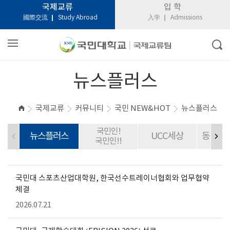
국제교류
입 학
國際交流
Study Abroad
入学
Admissions
뉴스플러스
국제교류
커뮤니티
국민 NEW&HOT
뉴스플러스
국민인!
뉴스플러스
UCC세상
동문CE
국민인!!
국민대 스포츠산업대학원, 한국선수트레이너협회와 업무협약
체결
2026.07.21