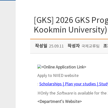
[GKS] 2026 GKS Pro
Kookmin University)
작성일
작성자
조
25.09.11
국제교류팀
<Online Application Link>
Apply to NIIED website
:
Scholarships | Plan your studies | St
※Only the
Software
is available for th
<Department's Website>