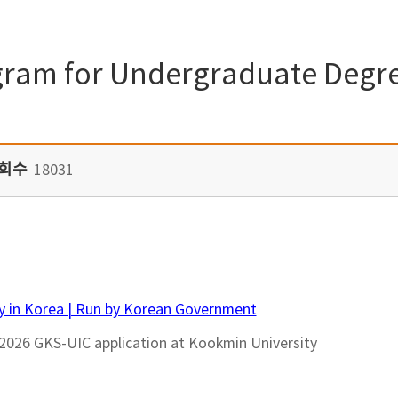
gram for Undergraduate Degre
회수
18031
udy in Korea | Run by Korean Government
e 2026 GKS-UIC application at Kookmin University