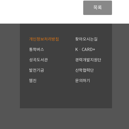
목록
개인정보처리방침
찾아오시는길
통학버스
KㆍCARD+
성곡도서관
경력개발지원단
발전기금
산학협력단
웹진
문의하기