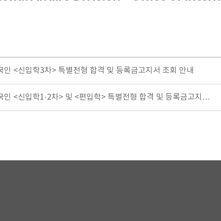
생외국인 <신입학3차> 특별전형 합격 및 등록금고지서 조회 안내
외국인 <신입학1·2차> 및 <편입학> 특별전형 합격 및 등록금고지…