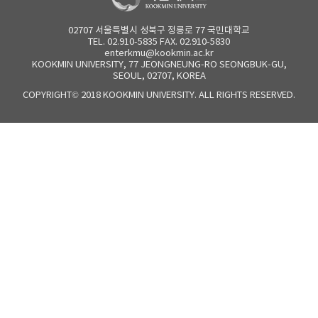
02707 서울특별시 성북구 정릉로 77 국민대학교
TEL. 02.910-5835 FAX. 02.910-5830
enterkmu@kookmin.ac.kr
KOOKMIN UNIVERSITY, 77 JEONGNEUNG-RO SEONGBUK-GU,
SEOUL, 02707, KOREA
COPYRIGHT© 2018 KOOKMIN UNIVERSITY. ALL RIGHTS RESERVED.